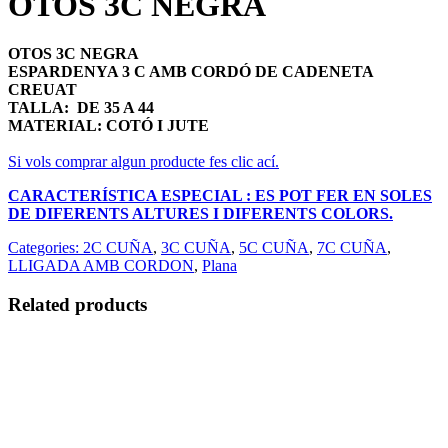
OTOS 3C NEGRA
OTOS 3C NEGRA
ESPARDENYA 3 C AMB CORDÓ DE CADENETA
CREUAT
TALLA: DE 35 A 44
MATERIAL: COTÓ I JUTE
Si vols comprar algun producte fes clic ací.
CARACTERÍSTICA ESPECIAL : ES POT FER EN SOLES
DE DIFERENTS ALTURES I DIFERENTS COLORS.
Categories:
2C CUÑA
,
3C CUÑA
,
5C CUÑA
,
7C CUÑA
,
LLIGADA AMB CORDON
,
Plana
Related products