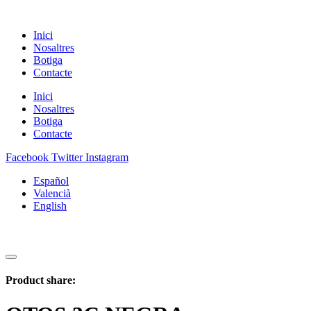
Inici
Nosaltres
Botiga
Contacte
Inici
Nosaltres
Botiga
Contacte
Facebook
Twitter
Instagram
Español
Valencià
English
Product share: